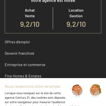
Votre agence est notée
Achat
Location
Vente
Gestion
9,2
/
10
9,2/10
Offres d'emploi
Devenir franchisé
Entreprise et commerce
Fine Homes & Estates
À propos
International