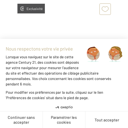
Exclusivité
BRIE COMTE ROBERT 77
2
60,76 m
, 3 pièces
Ref : 24759
Appartement F3 à vendre
212 000 €
Visiter le site dédié
Magnifique appartement dans une résidence
Créer une alerte
de standing. Situé dans la très cotée