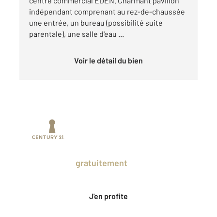
centre commercial EDEN. Charmant pavillon
indépendant comprenant au rez-de-chaussée
une entrée, un bureau (possibilité suite
parentale), une salle d'eau ...
Voir le détail du bien
Prenez un temps d'avance sur le marché
en profitant
gratuitement
des Ventes
Privées CENTURY 21.
J'en profite