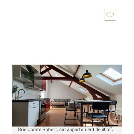
BRIE COMTE ROBERT 77
2
66 m
, 4 pièces
Ref : 24860
Appartement F4 à vendre
195 000 €
Magnifique opportunité : Très beau T4 situé à
Brie Comte Robert, cet appartement de 66m²,