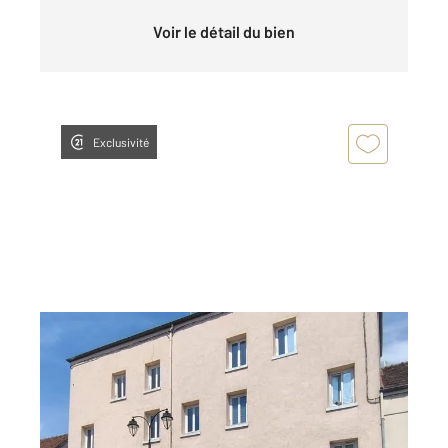
Voir le détail du bien
Exclusivité
BRIE COMTE ROBERT 77
2
61,49 m
, 3 pièces
Ref : 24693
Appartement F3 à vendre
169 000 €