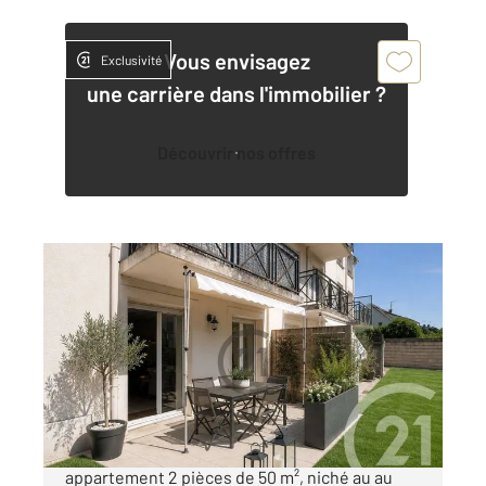
Vous envisagez
Exclusivité
une carrière dans l'immobilier ?
Découvrir nos offres
BRIE COMTE ROBERT 77
2
50,21 m
, 2 pièces
Ref : 24777
Appartement F2 à vendre
173 000 €
Laissez-vous séduire par ce magnifique
appartement 2 pièces de 50 m², niché au au