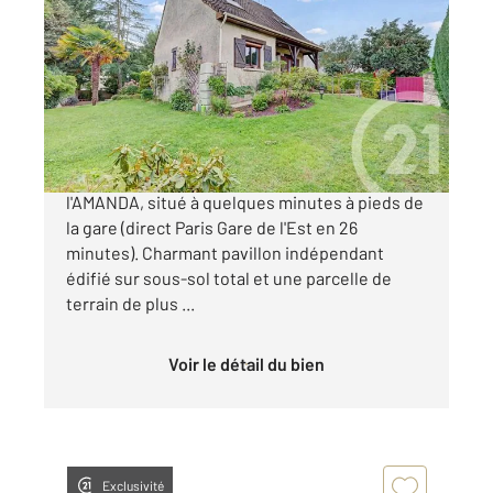
2
96,50 m
, 5 pièces
Ref : 23686
Maison à vendre
362 000 €
Notre exclusivité Century 21 membre de
l'AMANDA, situé à quelques minutes à pieds de
la gare (direct Paris Gare de l'Est en 26
minutes). Charmant pavillon indépendant
édifié sur sous-sol total et une parcelle de
terrain de plus ...
Voir le détail du bien
Exclusivité