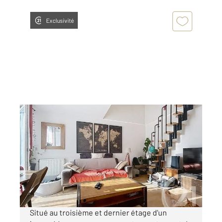
Exclusivité
ROISSY EN BRIE 77
2
29,80 m
, 2 pièces
Ref : 24838
Appartement F2 à vendre
165 000 €
Visiter le site dédié
Situé au troisième et dernier étage d'un