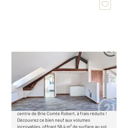
BRIE COMTE ROBERT 77
2
41,70 m
, 2 pièces
Ref : 24267
Appartement à vendre
169 000 €
À vendre : Superbe appartement T2 en hyper-
centre de Brie Comte Robert, à frais réduits !
Découvrez ce bien neuf aux volumes
incroyables, offrant 58,4 m² de surface au sol.