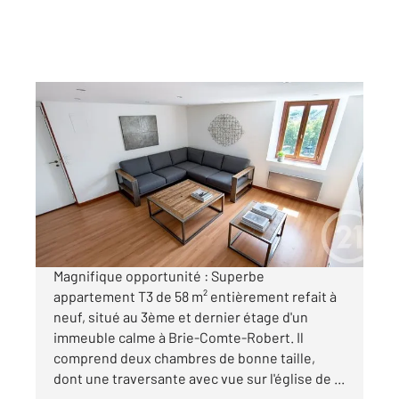
BRIE COMTE ROBERT 77
2
58,19 m
, 3 pièces
Ref : 24740
Appartement F3 à vendre
173 000 €
Visiter le site dédié
Magnifique opportunité : Superbe
appartement T3 de 58 m² entièrement refait à
neuf, situé au 3ème et dernier étage d'un
immeuble calme à Brie-Comte-Robert. Il
comprend deux chambres de bonne taille,
dont une traversante avec vue sur l'église de ...