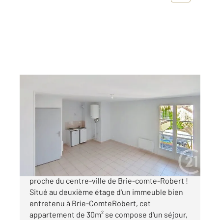
BRIE COMTE ROBERT 77
2
29,72 m
, 1 pièce
Ref : 24771
Appartement F1 à vendre
116 000 €
Belle opportunité à saisir : Studio fonctionnel
proche du centre-ville de Brie-comte-Robert !
Situé au deuxième étage d'un immeuble bien
entretenu à Brie-ComteRobert, cet
appartement de 30m² se compose d'un séjour,