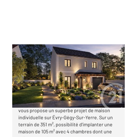
EVRY GREGY SUR YERRE 77
2
351 m
Ref : 24712
Terrain à vendre
125 000 €
En partenariat avec Maison Sésame, Century21
vous propose un superbe projet de maison
individuelle sur Évry-Gégy-Sur-Yerre. Sur un
terrain de 351 m², possibilité d'implanter une
maison de 105 m² avec 4 chambres dont une