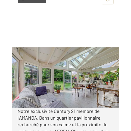
SERVON 77
2
134,23 m
, 5 pièces
Ref : 24790
Maison à vendre
435 000 €
Visiter le site dédié
Notre exclusivité Century 21 membre de
l'AMANDA. Dans un quartier pavillonnaire
recherché pour son calme et la proximité du