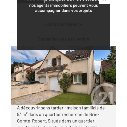
nos agents immobiliers peuvent vous
accompagner dans vos projets
Contacter l'agence
Demander une estimation
BRIE COMTE ROBERT 77
2
82,67 m
, 5 pièces
Ref : 24901
Maison à vendre
294 000 €
Visiter le site dédié
À découvrir sans tarder : maison familiale de
83 m² dans un quartier recherché de Brie-
Comte-Robert. Située dans un quartier