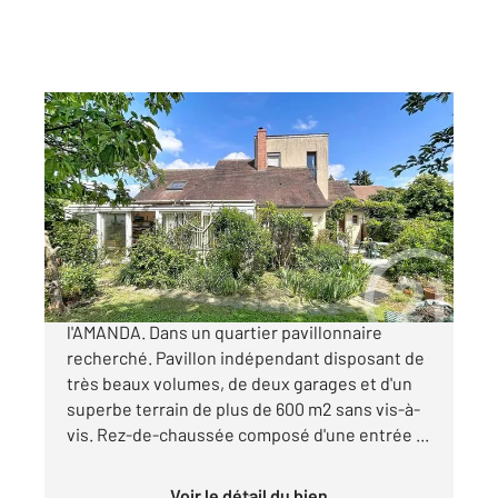
SERVON 77
2
127,34 m
, 7 pièces
Ref : 24797
Maison à vendre
299 000 €
Notre exclusivité Century 21 membre de
l'AMANDA. Dans un quartier pavillonnaire
recherché. Pavillon indépendant disposant de
très beaux volumes, de deux garages et d'un
superbe terrain de plus de 600 m2 sans vis-à-
vis. Rez-de-chaussée composé d'une entrée ...
Voir le détail du bien