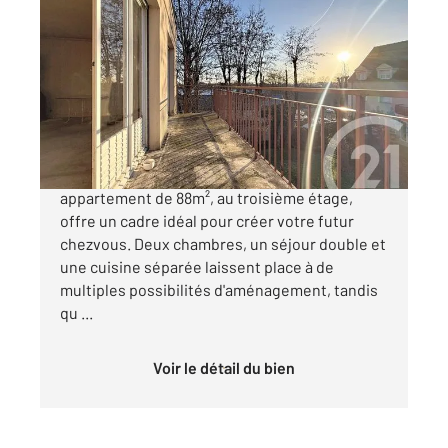
BRIE COMTE ROBERT 77
2
88 m
, 4 pièces
Ref : 24677
Appartement F4 à vendre
179 990 €
Situé au cœur de BrieComteRobert, cet
appartement de 88m², au troisième étage,
offre un cadre idéal pour créer votre futur
chezvous. Deux chambres, un séjour double et
une cuisine séparée laissent place à de
multiples possibilités d'aménagement, tandis
qu ...
Voir le détail du bien