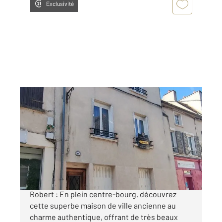
Exclusivité
BRIE COMTE ROBERT 77
2
120,29 m
, 7 pièces
Ref : 24359
Maison à vendre
247 000 €
Opportunité rare au cœur de Brie-Comte-
Robert : En plein centre-bourg, découvrez
cette superbe maison de ville ancienne au
charme authentique, offrant de très beaux