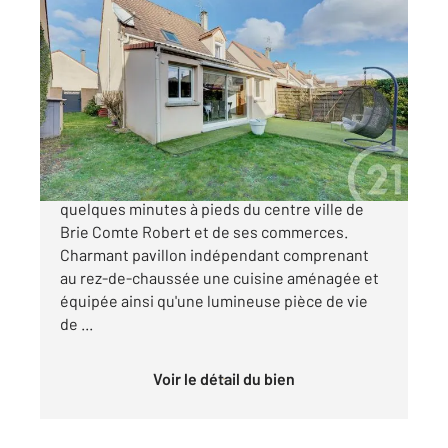
BRIE COMTE ROBERT 77
2
117,55 m
, 6 pièces
Ref : 24792
Maison à vendre
379 500 €
Dans un quartier pavillonnaire calme, à
quelques minutes à pieds du centre ville de
Brie Comte Robert et de ses commerces.
Charmant pavillon indépendant comprenant
au rez-de-chaussée une cuisine aménagée et
équipée ainsi qu'une lumineuse pièce de vie
de ...
Voir le détail du bien