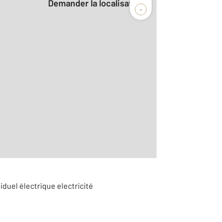
Demander la localisation
-
2
m
3
iduel électrique electricité