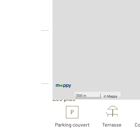
Agence
Vue globale
2
Surface totale : 50,2 m
Type d'appartement : F2
Nombre de pièces : 2
[Voir le détail]
Équipements
500 m
©
Mappy
Les plus
P
Parking couvert
Terrasse
C