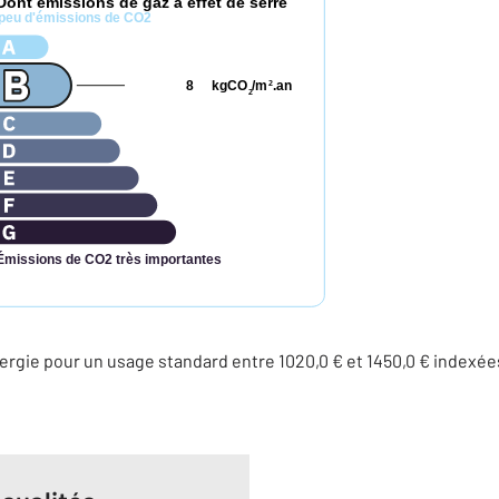
Dont émissions de gaz à effet de serre
peu d'émissions de CO2
8
kgCO
/m
.an
2
2
Émissions de CO2 très importantes
rgie pour un usage standard entre 1020,0 € et 1450,0 € indexé