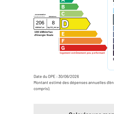
consommation
(énergie primaire)
émissions
206
8
2
2
kWh/m
.an
kg CO
/m
.an
2
108 kWh/m²/an
d'énergie finale
logement extrêmement peu performant
Date du DPE : 30/06/2026
Montant estimé des dépenses annuelles d'éne
compris).