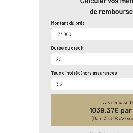
Calculer vos men
de rembours
Montant du prêt :
Durée du crédit
Taux d'intérêt (hors assurances)
vos mensualit
1039.37
€ par
(Dont
36.04
€ d’assu