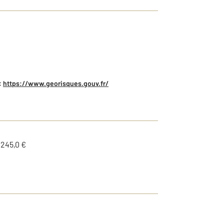
:
https://www.georisques.gouv.fr/
1245,0 €