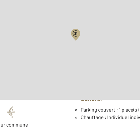
Biens vendus
Surface habitable : 50,2 
er
Étage : 1
Année construction : 199
Général
Parking couvert : 1 place(s)
Chauffage : Individuel indiv
our commune