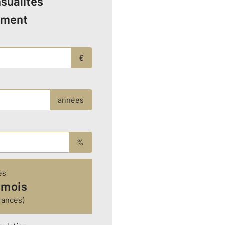
sualités
ement
€
années
%
és
 mois
rances)