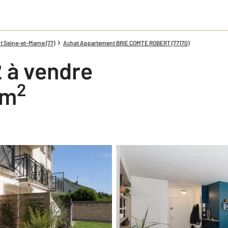
 Seine-et-Marne (77)
Achat Appartement BRIE COMTE ROBERT (77170)
 à vendre
2
 m