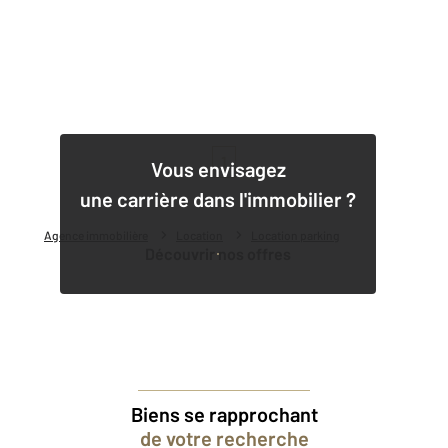
1
Vous envisagez
une carrière dans l'immobilier ?
Agence immobilière
Location
Location parking
Découvrir nos offres
Biens se rapprochant
de votre recherche