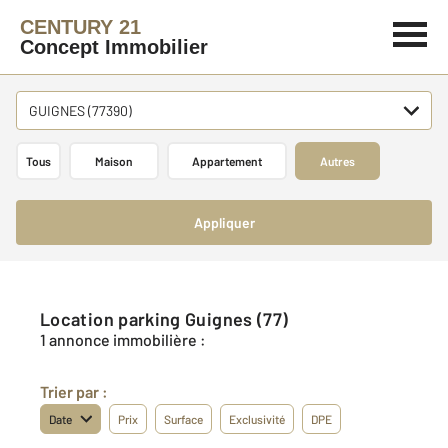
CENTURY 21
Concept Immobilier
GUIGNES (77390)
Tous
Maison
Appartement
Autres
Appliquer
Location parking Guignes (77)
1 annonce immobilière :
Trier par :
Date
Prix
Surface
Exclusivité
DPE