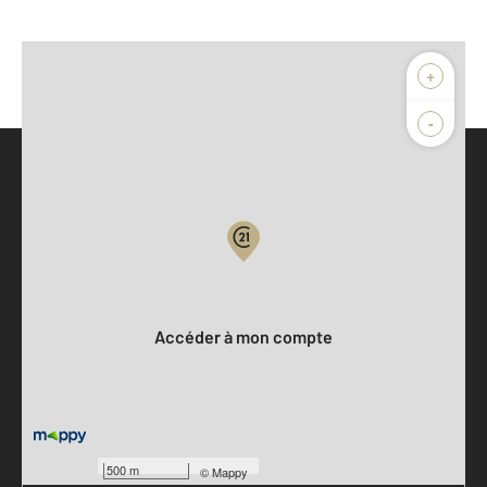
+
-
Parlons de vous, parlons biens
Votre compte :
Accéder à mon compte
500 m
©
Mappy