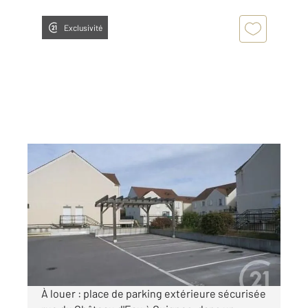
Exclusivité
GUIGNES 77
2
13 m
Ref : 24480
Parking à louer
60 €
par mois charges comprises
À louer : place de parking extérieure sécurisée