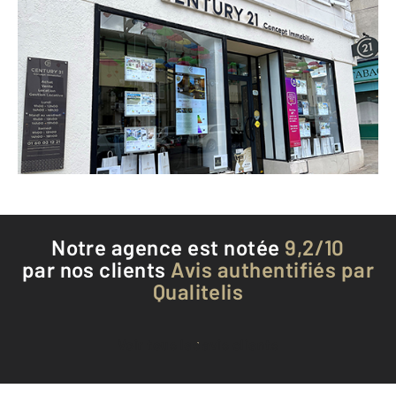
CENTURY 21 Concept Immobilier
7 Place du Marché
BRIE COMTE ROBERT - 77170
Envoyer un message
Téléphoner à l'agence
Notre agence est notée
9,2/10
par nos clients
Avis authentifiés par
Qualitelis
Voir tous les avis clients