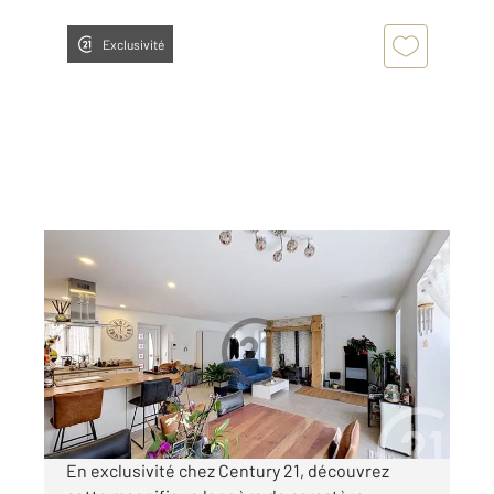
Exclusivité
OZOUER LE VOULGIS 77
2
150 m
, 6 pièces
Ref : 24768
Maison à vendre
362 500 €
Visiter le site dédié
En exclusivité chez Century 21, découvrez