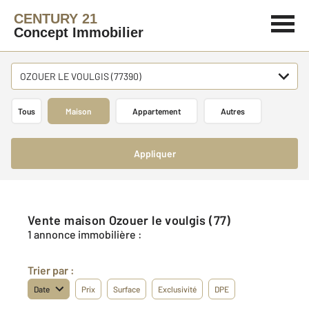
CENTURY 21
Concept Immobilier
OZOUER LE VOULGIS (77390)
Tous
Maison
Appartement
Autres
Appliquer
Vente maison Ozouer le voulgis (77)
1 annonce immobilière :
Trier par :
Date
Prix
Surface
Exclusivité
DPE