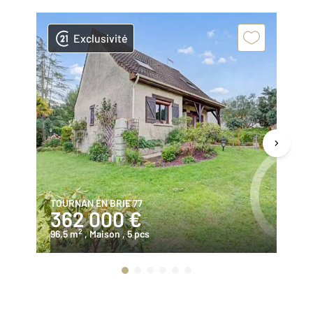
Exclusivité
TOURNAN EN BRIE 77
SE
362 000 €
2
2
96,5 m
, Maison
, 5 pcs
12