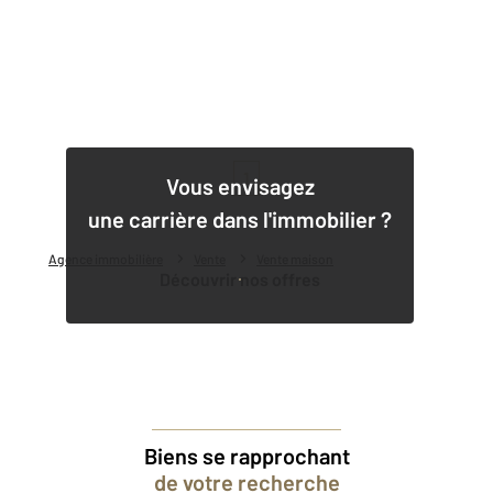
1
Vous envisagez
une carrière dans l'immobilier ?
Agence immobilière
Vente
Vente maison
Découvrir nos offres
Biens se rapprochant
de votre recherche