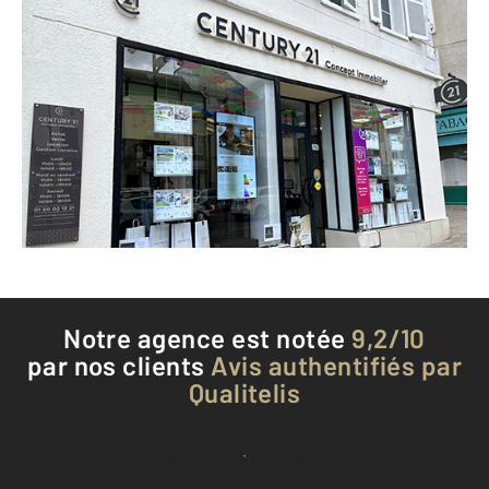
CENTURY 21 Concept Immobilier
7 Place du Marché
BRIE COMTE ROBERT - 77170
Envoyer un message
Téléphoner à l'agence
Notre agence est notée
9,2/10
par nos clients
Avis authentifiés par
Qualitelis
Voir tous les avis clients